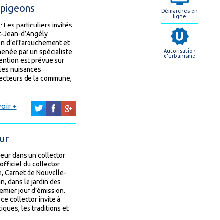
 pigeons
Démarches en
ligne
 Les particuliers invités
nt-Jean-d’Angély
tion d’effarouchement et
menée par un spécialiste
Autorisation
d'urbanisme
ention est prévue sur
r les nuisances
secteurs de la commune,
oir +
ur
neur dans un collector
fficiel du collector
re, Carnet de Nouvelle-
in, dans le jardin des
emier jour d’émission.
e collector invite à
ques, les traditions et