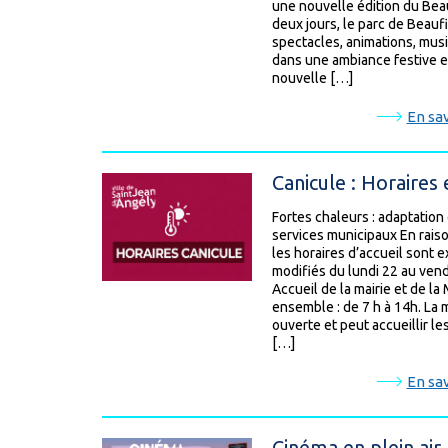
une nouvelle édition du Bea
deux jours, le parc de Beaufi
spectacles, animations, mus
dans une ambiance festive et
nouvelle […]
En sav
Canicule : Horaires
Fortes chaleurs : adaptation
services municipaux En raiso
les horaires d’accueil sont
modifiés du lundi 22 au vendr
Accueil de la mairie et de la
ensemble : de 7 h à 14h. La
ouverte et peut accueillir l
[…]
En sav
Cinéma en plein air