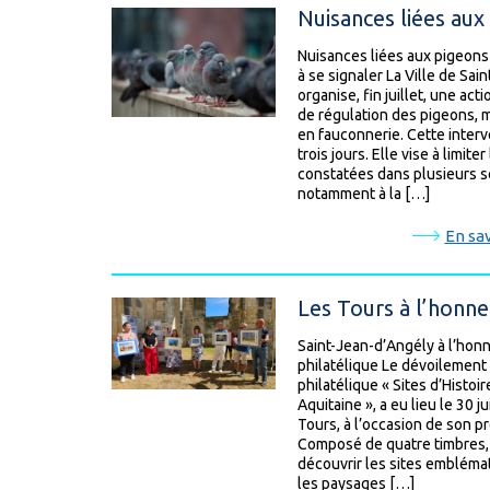
Nuisances liées aux
Nuisances liées aux pigeons :
à se signaler La Ville de Sai
organise, fin juillet, une ac
de régulation des pigeons, 
en fauconnerie. Cette interv
trois jours. Elle vise à limite
constatées dans plusieurs 
notamment à la […]
En sav
Les Tours à l’honne
Saint-Jean-d’Angély à l’hon
philatélique Le dévoilement o
philatélique « Sites d’Histoi
Aquitaine », a eu lieu le 30 ju
Tours, à l’occasion de son pr
Composé de quatre timbres, c
découvrir les sites emblémati
les paysages […]