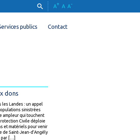
+
-
A
A
A
Services publics
Contact
ux dons
 les Landes : un appel
opulations sinistrées
e ampleur qui touchent
Protection Civile déploie
 et matériels pour venir
lle de Saint-Jean-d’Angély
 par […]