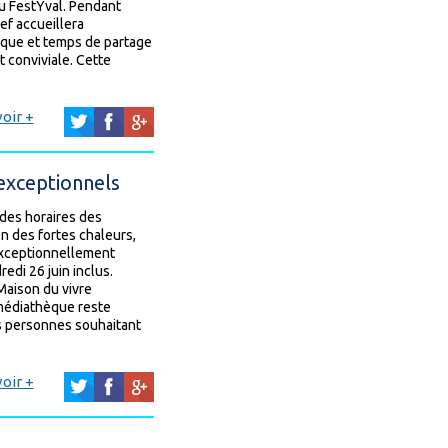
u FestYval. Pendant
ef accueillera
ique et temps de partage
 conviviale. Cette
oir +
 exceptionnels
 des horaires des
n des fortes chaleurs,
 exceptionnellement
edi 26 juin inclus.
 Maison du vivre
 médiathèque reste
es personnes souhaitant
oir +