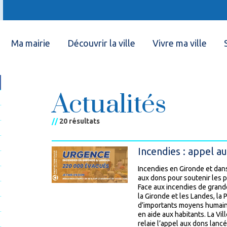
Ma mairie
Découvrir la ville
Vivre ma ville
Actualités
//
20 résultats
Incendies : appel a
Incendies en Gironde et dans
aux dons pour soutenir les p
Face aux incendies de grand
la Gironde et les Landes, la 
d’importants moyens humains
en aide aux habitants. La Vi
relaie l’appel aux dons lancé