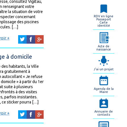
resse, consultez VigiEau,
 En renseignant votre
tre la situation de votre
respecter concernant
RDV en ligne
Passeport
mplissage des piscines
Carte
identité
icules. […]
oir +
Acte de
naissance
e à domicile
 des habitants, la Ville
J'ai un projet
ra gratuitement à
 autocollant « Je refuse
omicile » à partir du 1er
it suite à plusieurs
Agenda de la
frontés à des visites
Maire
 parfois insistantes.
 ce sticker pourra […]
Annuaire de
oir +
contacts