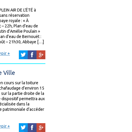
IN AIR DE L’ÉTÉ à
sans réservation
baye royale : « À
t – 22h, Plan d’eau de
tin d’Amélie Poulain »
lan d’eau de Bernouët :
août – 21h30, Abbaye […]
oir +
 Ville
en cours sur la toiture
chafaudage d’environ 15
sur la partie droite de la
e dispositif permettra aux
cialisée dans la
re patrimoniale d’accéder
oir +