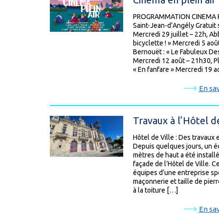
PROGRAMMATION CINEMA PLE
Saint-Jean-d’Angély Gratuit 
Mercredi 29 juillet – 22h, Ab
bicyclette ! » Mercredi 5 aoû
Bernouët : « Le Fabuleux Des
Mercredi 12 août – 21h30, P
« En fanfare » Mercredi 19 
En sav
Travaux à l’Hôtel de
Hôtel de Ville : Des travaux 
Depuis quelques jours, un é
mètres de haut a été installé 
façade de l’Hôtel de Ville. C
équipes d’une entreprise spé
maçonnerie et taille de pier
à la toiture […]
En sav