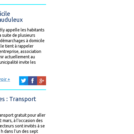
cile
auduleux
ély appelle les habitants
a suite de plusieurs
s démarchages à domicile
le tient à rappeler
ntreprise, association
ir actuellement au
nicipalité invite les
oir +
es : Transport
ansport gratuit pour aller
 mars, à l’occasion des
ecteurs sont invités à se
 h dans l’un des sept