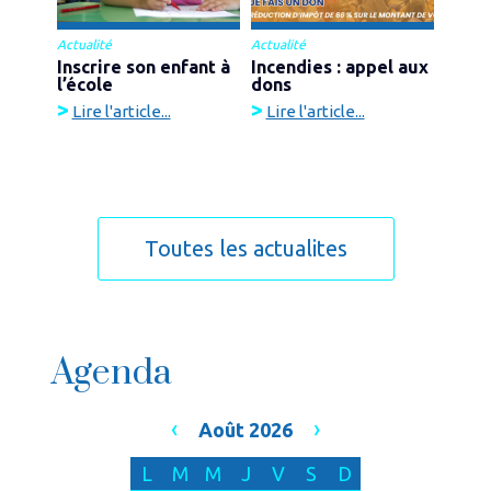
Actualité
Actualité
Inscrire son enfant à
Incendies : appel aux
l’école
dons
>
>
Lire l'article...
Lire l'article...
Toutes les actualites
Agenda
‹
›
Août 2026
L
M
M
J
V
S
D