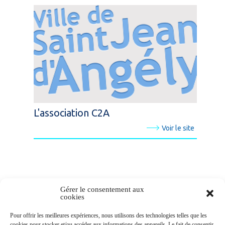
L'association C2A
Voir le site
Gérer le consentement aux
cookies
Newsletters
Pour offrir les meilleures expériences, nous utilisons des technologies telles que les
cookies pour stocker et/ou accéder aux informations des appareils. Le fait de consentir