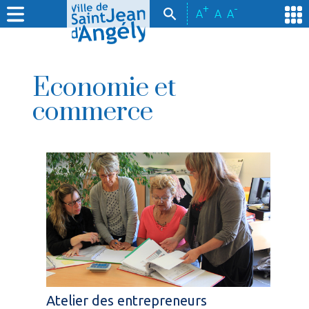
+
-
A
A
A
Economie et
commerce
Atelier des entrepreneurs