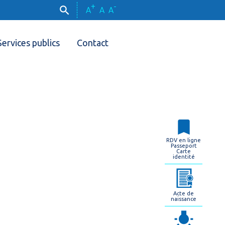
+
-
A
A
A
Services publics
Contact
RDV en ligne
Passeport
Carte
identité
Acte de
naissance