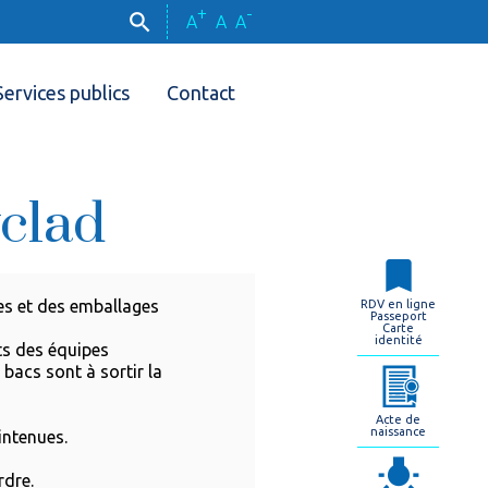
+
-
A
A
A
Services publics
Contact
clad
es et des emballages
RDV en ligne
Passeport
Carte
identité
ts des équipes
 bacs sont à sortir la
Acte de
naissance
intenues.
rdre.