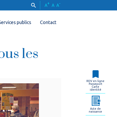
+
-
A
A
A
Services publics
Contact
ous les
RDV en ligne
Passeport
Carte
identité
Acte de
naissance