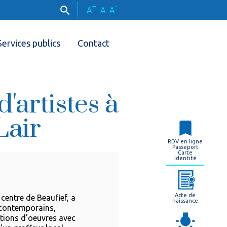
+
-
A
A
A
Services publics
Contact
'artistes à
Lair
RDV en ligne
Passeport
Carte
identité
Acte de
centre de Beaufief, a
naissance
s contemporains,
ations d’oeuvres avec