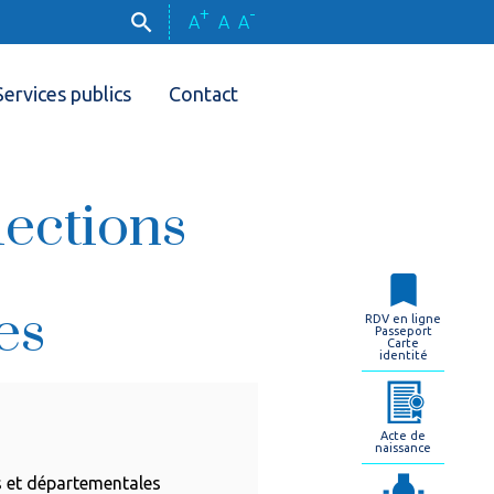
+
-
A
A
A
Services publics
Contact
lections
es
RDV en ligne
Passeport
Carte
identité
Acte de
naissance
es et départementales