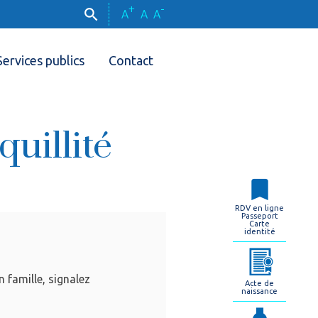
+
-
A
A
A
Services publics
Contact
uillité
RDV en ligne
Passeport
Carte
identité
n famille, signalez
Acte de
naissance