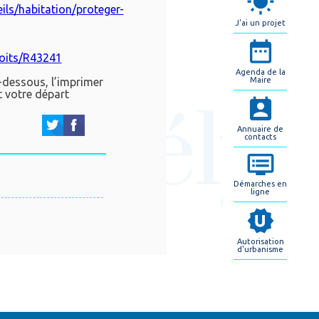
ils/habitation/proteger-
J'ai un projet
roits/R43241
Agenda de la
i-dessous, l’imprimer
Maire
t votre départ
Annuaire de
contacts
Démarches en
ligne
Autorisation
d'urbanisme