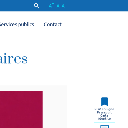
+
-
A
A
A
Services publics
Contact
aires
RDV en ligne
Passeport
Carte
identité