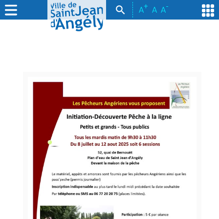
+
-
A
A
A