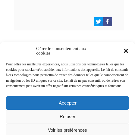
Gérer le consentement aux
cookies
Newsletters
Pour offrir les meilleures expériences, nous utilisons des technologies telles que les
cookies pour stocker et/ou accéder aux informations des appareils. Le fait de consentir
à ces technologies nous permettra de traiter des données telles que le comportement de
navigation ou les ID uniques sur ce site. Le fait de ne pas consentir ou de retirer son
Abonnez-vous à la newsletter
consentement peut avoir un effet négatif sur certaines caractéristiques et fonctions.
>
Accepter
Refuser
© Ville de Saint-Jean-d'Angély 2026
Voir les préférences
Ma mairie
Découvrir la ville
Vivre ma ville