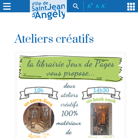
+
-
A
A
A
Ateliers créatifs