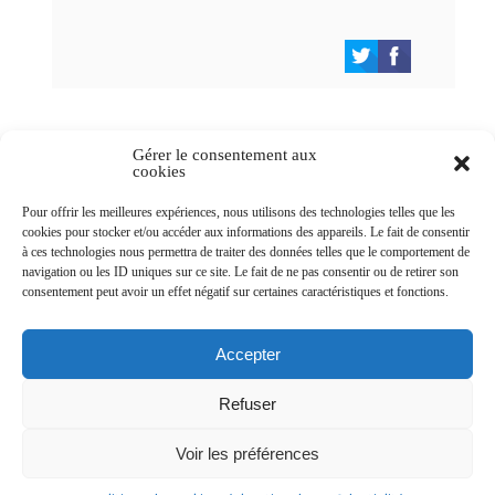
Gérer le consentement aux
cookies
Newsletters
Pour offrir les meilleures expériences, nous utilisons des technologies telles que les
cookies pour stocker et/ou accéder aux informations des appareils. Le fait de consentir
à ces technologies nous permettra de traiter des données telles que le comportement de
navigation ou les ID uniques sur ce site. Le fait de ne pas consentir ou de retirer son
Abonnez-vous à la newsletter
consentement peut avoir un effet négatif sur certaines caractéristiques et fonctions.
>
Accepter
Refuser
© Ville de Saint-Jean-d'Angély 2026
Voir les préférences
Ma mairie
Découvrir la ville
Vivre ma ville
Services publics
Contact
Mentions légales