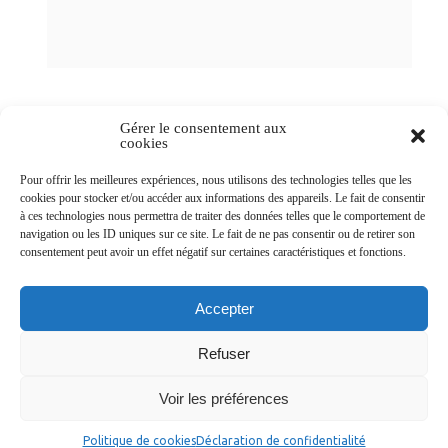
Gérer le consentement aux
cookies
Newsletters
Pour offrir les meilleures expériences, nous utilisons des technologies telles que les
cookies pour stocker et/ou accéder aux informations des appareils. Le fait de consentir
à ces technologies nous permettra de traiter des données telles que le comportement de
navigation ou les ID uniques sur ce site. Le fait de ne pas consentir ou de retirer son
Abonnez-vous à la newsletter
consentement peut avoir un effet négatif sur certaines caractéristiques et fonctions.
>
Accepter
Refuser
© Ville de Saint-Jean-d'Angély 2026
Voir les préférences
Ma mairie
Découvrir la ville
Vivre ma ville
Services publics
Contact
Mentions légales
Plan du site
Données personnelles
Politique de cookies
Déclaration de confidentialité