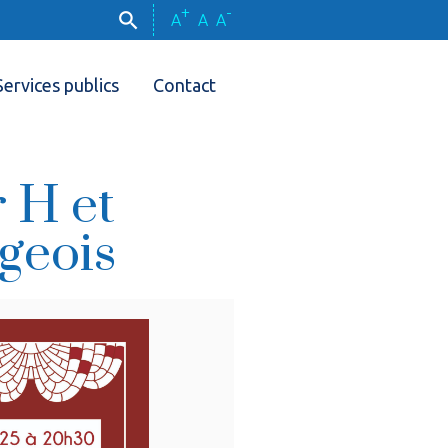
+
-
A
A
A
Services publics
Contact
 H et
geois