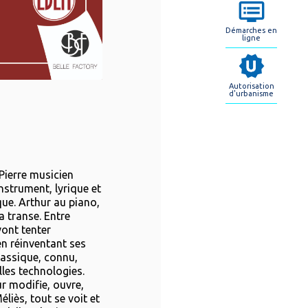
Démarches en
ligne
Autorisation
d'urbanisme
Pierre musicien
instrument, lyrique et
que. Arthur au piano,
la transe. Entre
vont tenter
en réinventant ses
lassique, connu,
lles technologies.
ur modifie, ouvre,
éliès, tout se voit et