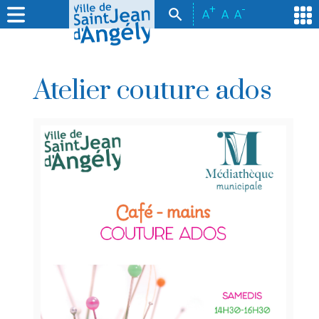
+
-
A
A
A
Atelier couture ados