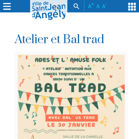
+
-
A
A
A
Atelier et Bal trad