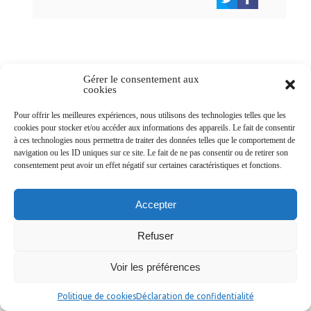
Gérer le consentement aux
Newsletters
cookies
Pour offrir les meilleures expériences, nous utilisons des technologies telles que les
cookies pour stocker et/ou accéder aux informations des appareils. Le fait de consentir
Abonnez-vous à la newsletter
à ces technologies nous permettra de traiter des données telles que le comportement de
navigation ou les ID uniques sur ce site. Le fait de ne pas consentir ou de retirer son
>
consentement peut avoir un effet négatif sur certaines caractéristiques et fonctions.
Accepter
Refuser
© Ville de Saint-Jean-d'Angély 2026
Ma mairie
Découvrir la ville
Vivre ma ville
Services publics
Contact
Mentions légales
Voir les préférences
Plan du site
Données personnelles
Politique de cookies
Déclaration de confidentialité