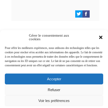
Gérer le consentement aux
cookies
Newsletters
Pour offrir les meilleures expériences, nous utilisons des technologies telles que les
cookies pour stocker et/ou accéder aux informations des appareils. Le fait de consentir
à ces technologies nous permettra de traiter des données telles que le comportement de
navigation ou les ID uniques sur ce site. Le fait de ne pas consentir ou de retirer son
Abonnez-vous à la newsletter
consentement peut avoir un effet négatif sur certaines caractéristiques et fonctions.
>
Accepter
Refuser
© Ville de Saint-Jean-d'Angély 2026
Voir les préférences
Ma mairie
Découvrir la ville
Vivre ma ville
Services publics
Contact
Mentions légales