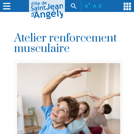
+
-
A
A
A
Atelier renforcement
musculaire