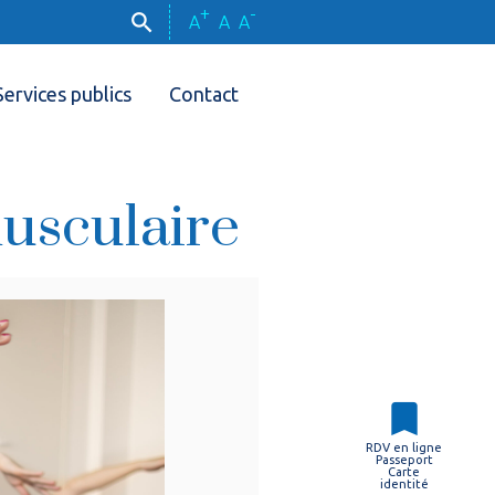
+
-
A
A
A
Services publics
Contact
musculaire
RDV en ligne
Passeport
Carte
identité