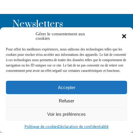
Newsletters
Gérer le consentement aux
cookies
Abonnez-vous à la newsletter
>
Pour offrir les meilleures expériences, nous utilisons des technologies telles que les
cookies pour stocker et/ou accéder aux informations des appareils. Le fait de consentir
à ces technologies nous permettra de traiter des données telles que le comportement de
navigation ou les ID uniques sur ce site. Le fait de ne pas consentir ou de retirer son
consentement peut avoir un effet négatif sur certaines caractéristiques et fonctions.
© Ville de Saint-Jean-d'Angély 2026
Accepter
Ma mairie
Découvrir la ville
Vivre ma ville
Services publics
Contact
Mentions légales
Refuser
Plan du site
Données personnelles
Voir les préférences
Politique de cookies
Déclaration de confidentialité