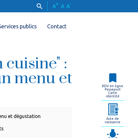
+
-
A
A
A
Services publics
Contact
 cuisine" :
un menu et
RDV en ligne
Passeport
Carte
identité
menu et dégustation
Acte de
naissance
ts