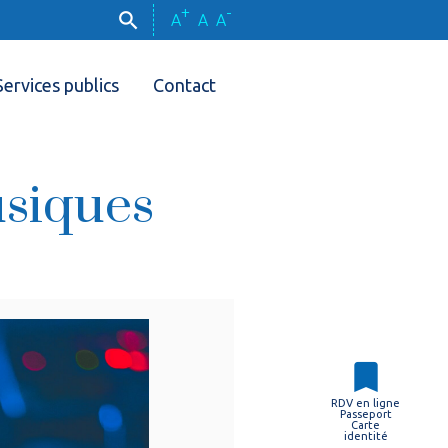
+
-
A
A
A
Services publics
Contact
usiques
RDV en ligne
Passeport
Carte
identité