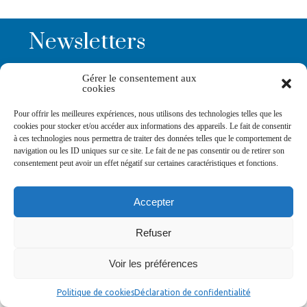
Newsletters
Gérer le consentement aux
Abonnez-vous à la newsletter
cookies
>
Pour offrir les meilleures expériences, nous utilisons des technologies telles que les
cookies pour stocker et/ou accéder aux informations des appareils. Le fait de consentir
à ces technologies nous permettra de traiter des données telles que le comportement de
navigation ou les ID uniques sur ce site. Le fait de ne pas consentir ou de retirer son
consentement peut avoir un effet négatif sur certaines caractéristiques et fonctions.
© Ville de Saint-Jean-d'Angély 2026
Ma mairie
Découvrir la ville
Vivre ma ville
Accepter
Services publics
Contact
Mentions légales
Plan du site
Données personnelles
Refuser
Voir les préférences
Politique de cookies
Déclaration de confidentialité