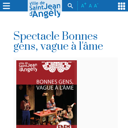
+
-
A
A
A
Spectacle Bonnes
gens, vague à l'âme