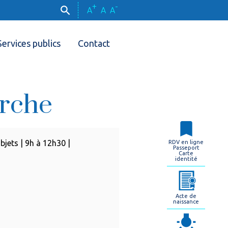
+
-
A
A
A
Services publics
Contact
Arche
jets | 9h à 12h30 |
RDV en ligne
Passeport
Carte
identité
Acte de
naissance