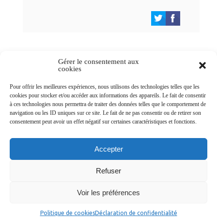
Gérer le consentement aux
cookies
Newsletters
Pour offrir les meilleures expériences, nous utilisons des technologies telles que les
cookies pour stocker et/ou accéder aux informations des appareils. Le fait de consentir
à ces technologies nous permettra de traiter des données telles que le comportement de
navigation ou les ID uniques sur ce site. Le fait de ne pas consentir ou de retirer son
Abonnez-vous à la newsletter
consentement peut avoir un effet négatif sur certaines caractéristiques et fonctions.
>
Accepter
Refuser
© Ville de Saint-Jean-d'Angély 2026
Voir les préférences
Ma mairie
Découvrir la ville
Vivre ma ville
Services publics
Contact
Mentions légales
Plan du site
Données personnelles
Politique de cookies
Déclaration de confidentialité