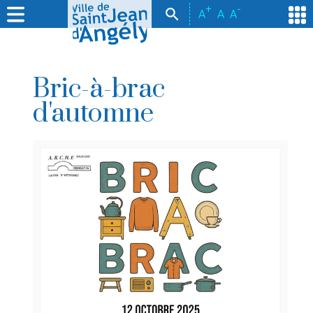
+
-
A
A
A
Bric-à-brac
d'automne