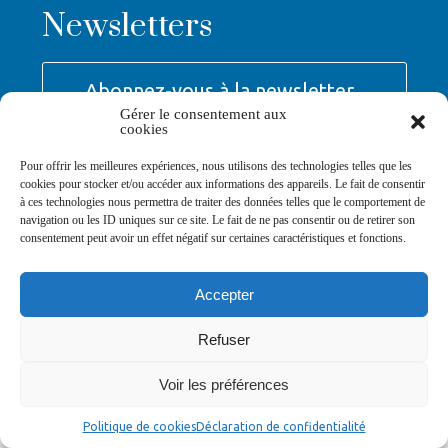
Newsletters
Abonnez-vous à la newsletter
>
Gérer le consentement aux
cookies
Pour offrir les meilleures expériences, nous utilisons des technologies telles que les
cookies pour stocker et/ou accéder aux informations des appareils. Le fait de consentir
à ces technologies nous permettra de traiter des données telles que le comportement de
navigation ou les ID uniques sur ce site. Le fait de ne pas consentir ou de retirer son
© Ville de Saint-Jean-d'Angély 2026
consentement peut avoir un effet négatif sur certaines caractéristiques et fonctions.
Ma mairie
Découvrir la ville
Vivre ma ville
Services publics
Contact
Mentions légales
Plan du site
Données personnelles
Accepter
Refuser
Voir les préférences
Politique de cookies
Déclaration de confidentialité