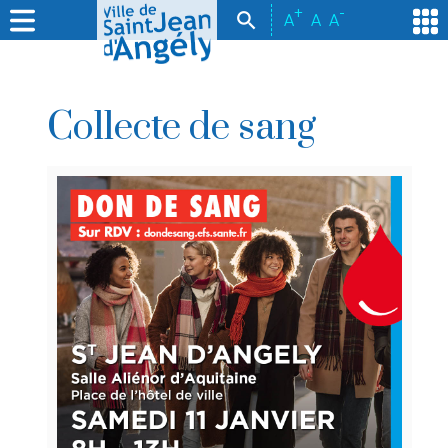
+
-
A
A
A
Collecte de sang