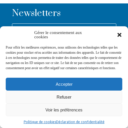
Newsletters
Abonnez-vous à la newsletter
Gérer le consentement aux
>
cookies
Pour offrir les meilleures expériences, nous utilisons des technologies telles que les
cookies pour stocker et/ou accéder aux informations des appareils. Le fait de consentir
à ces technologies nous permettra de traiter des données telles que le comportement de
navigation ou les ID uniques sur ce site. Le fait de ne pas consentir ou de retirer son
consentement peut avoir un effet négatif sur certaines caractéristiques et fonctions.
© Ville de Saint-Jean-d'Angély 2026
Ma mairie
Découvrir la ville
Vivre ma ville
Services publics
Contact
Mentions légales
Accepter
Plan du site
Données personnelles
Refuser
Voir les préférences
Politique de cookies
Déclaration de confidentialité