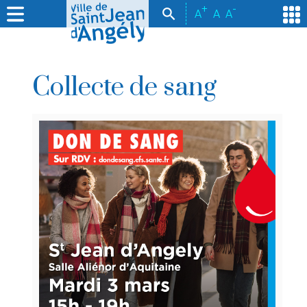
+
-
A
A
A
Collecte de sang