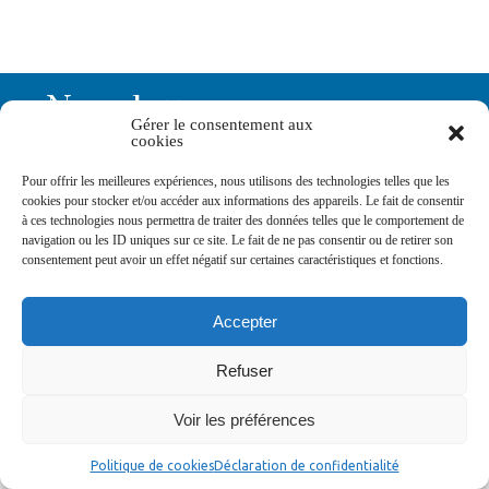
Newsletters
Gérer le consentement aux
cookies
Abonnez-vous à la newsletter
Pour offrir les meilleures expériences, nous utilisons des technologies telles que les
>
cookies pour stocker et/ou accéder aux informations des appareils. Le fait de consentir
à ces technologies nous permettra de traiter des données telles que le comportement de
navigation ou les ID uniques sur ce site. Le fait de ne pas consentir ou de retirer son
consentement peut avoir un effet négatif sur certaines caractéristiques et fonctions.
Accepter
© Ville de Saint-Jean-d'Angély 2026
Ma mairie
Découvrir la ville
Vivre ma ville
Refuser
Services publics
Contact
Mentions légales
Plan du site
Données personnelles
Voir les préférences
Politique de cookies
Déclaration de confidentialité