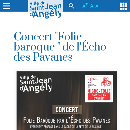
+
-
A
A
A
Concert "Folie
baroque " de l'Écho
des Pavanes