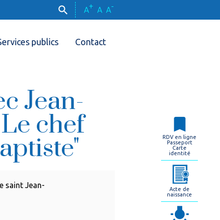
+
-
A
A
A
Services publics
Contact
c Jean-
"Le chef
aptiste"
RDV en ligne
Passeport
Carte
identité
e saint Jean-
Acte de
naissance