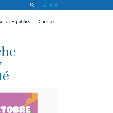
+
-
A
A
A
Services publics
Contact
che
&
té