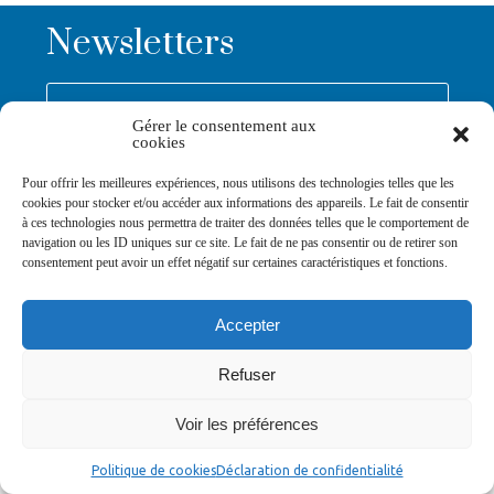
Newsletters
Abonnez-vous à la newsletter
Gérer le consentement aux
>
cookies
Pour offrir les meilleures expériences, nous utilisons des technologies telles que les
cookies pour stocker et/ou accéder aux informations des appareils. Le fait de consentir
à ces technologies nous permettra de traiter des données telles que le comportement de
navigation ou les ID uniques sur ce site. Le fait de ne pas consentir ou de retirer son
consentement peut avoir un effet négatif sur certaines caractéristiques et fonctions.
© Ville de Saint-Jean-d'Angély 2026
Ma mairie
Découvrir la ville
Vivre ma ville
Services publics
Contact
Mentions légales
Accepter
Plan du site
Données personnelles
Refuser
Voir les préférences
Politique de cookies
Déclaration de confidentialité