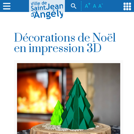
+
-
A
A
A
Décorations de Noël
en impression 3D