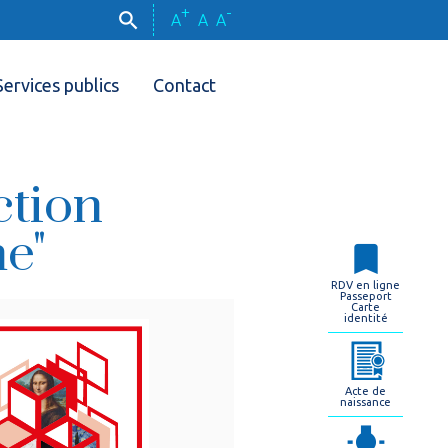
+
-
A
A
A
Services publics
Contact
ction
e"
RDV en ligne
Passeport
Carte
identité
Acte de
naissance