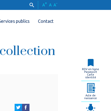
+
-
A
A
A
Services publics
Contact
 collection
RDV en ligne
Passeport
Carte
identité
Acte de
naissance