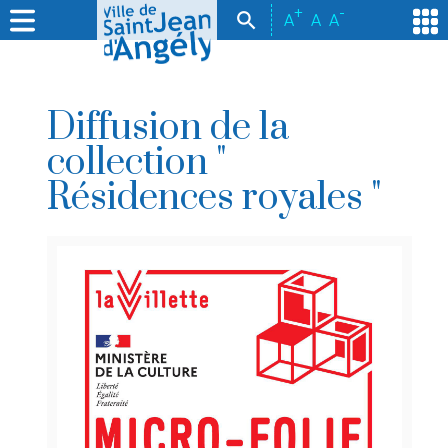
+
-
A
A
A
Diffusion de la
collection "
Résidences royales "