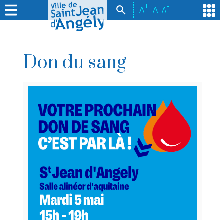
+
-
A
A
A
Don du sang