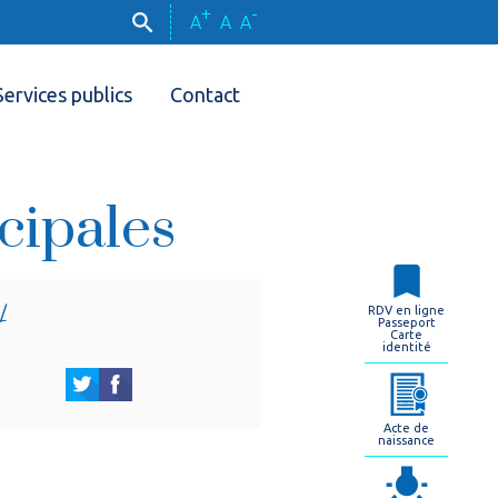
+
-
A
A
A
Services publics
Contact
cipales
/
RDV en ligne
Passeport
Carte
identité
Acte de
naissance