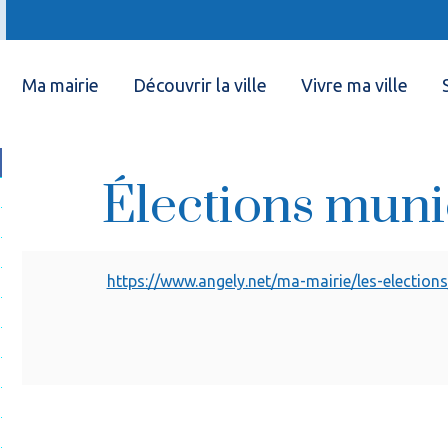
Ma mairie
Découvrir la ville
Vivre ma ville
Élections muni
https://www.angely.net/ma-mairie/les-elections