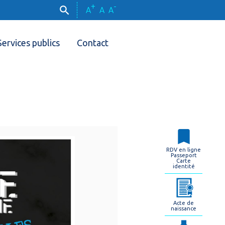
+
-
A
A
A
Services publics
Contact
RDV en ligne
Passeport
Carte
identité
Acte de
naissance