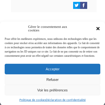
Gérer le consentement aux
cookies
Newsletters
Pour offrir les meilleures expériences, nous utilisons des technologies telles que les
cookies pour stocker et/ou accéder aux informations des appareils. Le fait de consentir
à ces technologies nous permettra de traiter des données telles que le comportement de
navigation ou les ID uniques sur ce site. Le fait de ne pas consentir ou de retirer son
Abonnez-vous à la newsletter
consentement peut avoir un effet négatif sur certaines caractéristiques et fonctions.
>
Accepter
Refuser
© Ville de Saint-Jean-d'Angély 2026
Voir les préférences
Ma mairie
Découvrir la ville
Vivre ma ville
Services publics
Contact
Mentions légales
Plan du site
Données personnelles
Politique de cookies
Déclaration de confidentialité