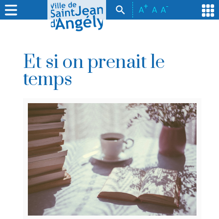
+
-
A
A
A
Et si on prenait le
temps