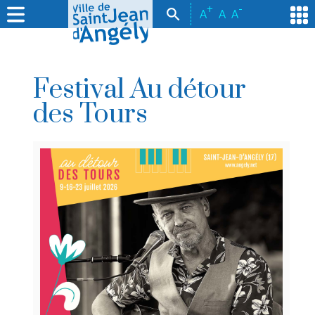
+
-
A
A
A
Festival Au détour
des Tours