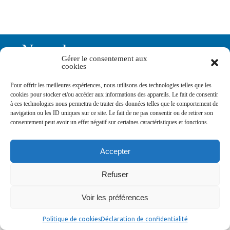
Newsletters
Gérer le consentement aux
cookies
Abonnez-vous à la newsletter
Pour offrir les meilleures expériences, nous utilisons des technologies telles que les
>
cookies pour stocker et/ou accéder aux informations des appareils. Le fait de consentir
à ces technologies nous permettra de traiter des données telles que le comportement de
navigation ou les ID uniques sur ce site. Le fait de ne pas consentir ou de retirer son
consentement peut avoir un effet négatif sur certaines caractéristiques et fonctions.
Accepter
© Ville de Saint-Jean-d'Angély 2026
Ma mairie
Découvrir la ville
Vivre ma ville
Refuser
Services publics
Contact
Mentions légales
Plan du site
Données personnelles
Voir les préférences
Politique de cookies
Déclaration de confidentialité