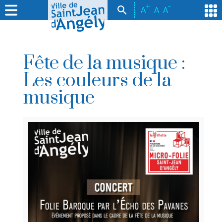
+
-
A
A
A
Fête de la musique :
Les couleurs de la
musique