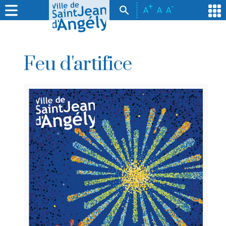
+
-
A
A
A
Feu d'artifice