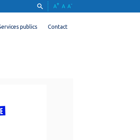
+
-
A
A
A
Services publics
Contact