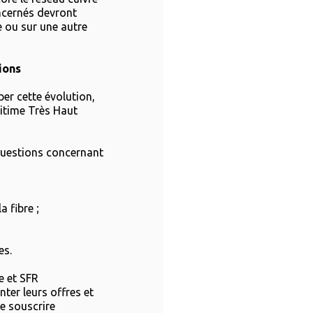
ncernés devront
e ou sur une autre
ions
per cette évolution,
ritime Très Haut
questions concernant
a fibre ;
es.
e et SFR
ter leurs offres et
e souscrire