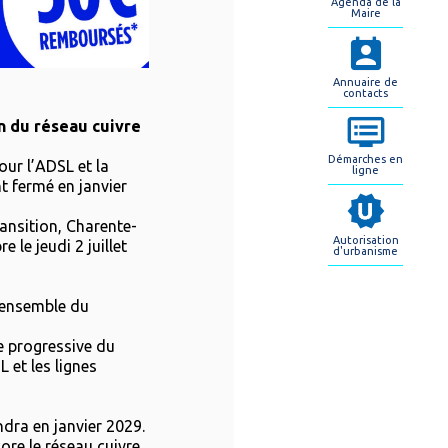
Agenda de la
Maire
Annuaire de
contacts
in du réseau cuivre
Démarches en
our l’ADSL et la
ligne
nt fermé en janvier
ansition, Charente-
Autorisation
 le jeudi 2 juillet
d'urbanisme
l’ensemble du
 progressive du
 et les lignes
ndra en janvier 2029.
ore le réseau cuivre